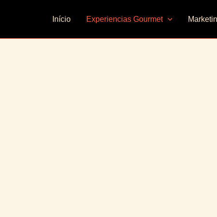
Início
Experiencias Gourmet
Marketi
CATASGOURMET
más clásicas.
recorrido por el mundo cervecero, desde las artesanales hasta
ata de Cerve
TODO SOBRE