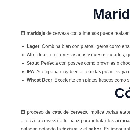
Marid
El
maridaje
de cerveza con alimentos puede realzar 
Lager
: Combina bien con platos ligeros como ens
Ale
: Ideal con carnes asadas y quesos curados, 
Stout
: Perfecta con postres como brownies o choc
IPA
: Acompaña muy bien a comidas picantes, ya qu
Wheat Beer
: Excelente con platos frescos como su
Có
El proceso de
cata de cerveza
implica varias etap
acerca la cerveza a tu nariz para inhalar los
aroma
paladar, notando la
textura
y el
sabor
. Es importan