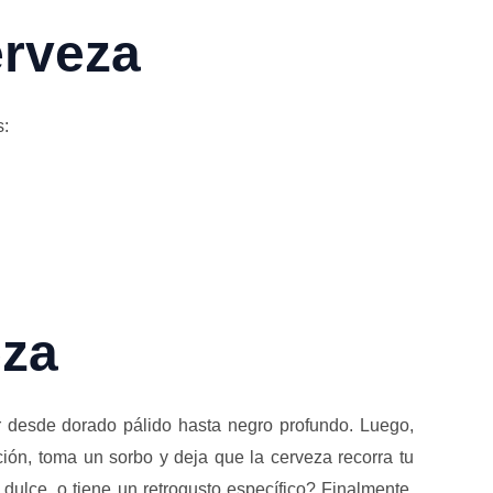
erveza
s:
eza
 desde dorado pálido hasta negro profundo. Luego,
ación, toma un sorbo y deja que la cerveza recorra tu
 dulce, o tiene un retrogusto específico? Finalmente,