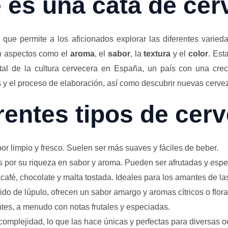
 es una cata de cer
que permite a los aficionados explorar las diferentes varied
an aspectos como el
aroma
, el
sabor
, la
textura
y el
color
. Est
al de la cultura cervecera en España, un país con una crecie
s y el proceso de elaboración, así como descubrir nuevas cerv
rentes tipos de cer
or limpio y fresco. Suelen ser más suaves y fáciles de beber.
as por su riqueza en sabor y aroma. Pueden ser afrutadas y esp
café, chocolate y malta tostada. Ideales para los amantes de la
ido de lúpulo, ofrecen un sabor amargo y aromas cítricos o flora
antes, a menudo con notas frutales y especiadas.
complejidad, lo que las hace únicas y perfectas para diversas 